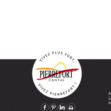
Retour
M
L
M