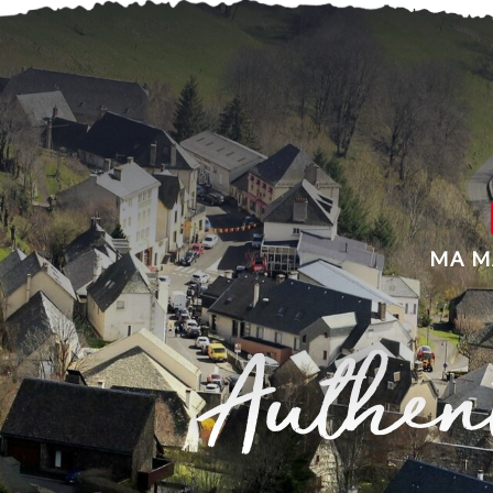
MA M
Authent