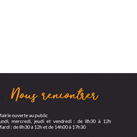
Nous rencontrer
airie ouverte au public
undi, mercredi, jeudi et vendredi : de 8h30 à 12h
ardi : de 8h30 à 12h et de 14h00 à 17h30