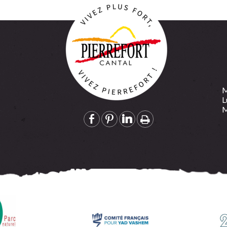
Retour
M
L
M