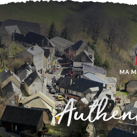
MA M
Authent