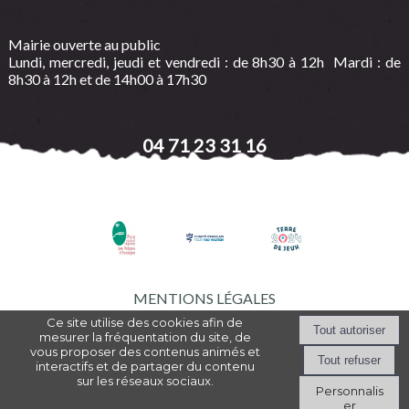
Mairie ouverte au public
Lundi, mercredi, jeudi et vendredi : de 8h30 à 12h Mardi : de
8h30 à 12h et de 14h00 à 17h30
04 71 23 31 16
MENTIONS LÉGALES
Ce site utilise des cookies afin de
mesurer la fréquentation du site, de
vous proposer des contenus animés et
Création et hébergement du site Internet réalisé par Net15
-
Site
interactifs et de partager du contenu
administrable CMS propulsé par WebSee Mairie
-
Conditions Générales
sur les réseaux sociaux.
d'Utilisation
-
Gérer les cookies
Personnalis
er