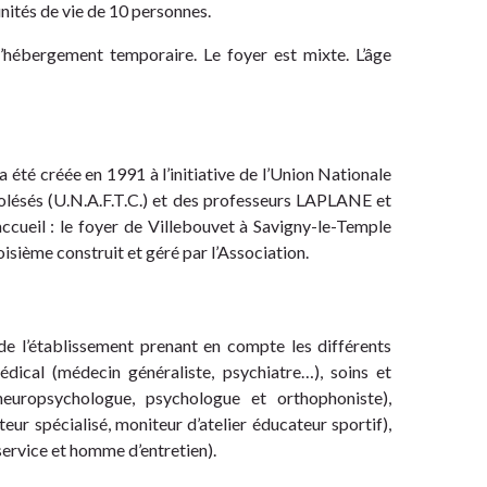
unités de vie de 10 personnes.
l’hébergement temporaire. Le foyer est mixte. L’âge
 été créée en 1991 à l’initiative de l’Union Nationale
olésés (U.N.A.F.T.C.) et des professeurs LAPLANE et
ccueil : le foyer de Villebouvet à Savigny-le-Temple
roisième construit et géré par l’Association.
e l’établissement prenant en compte les différents
médical (médecin généraliste, psychiatre…), soins et
 neuropsychologue, psychologue et orthophoniste),
r spécialisé, moniteur d’atelier éducateur sportif),
 service et homme d’entretien).