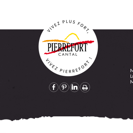
M
L
M